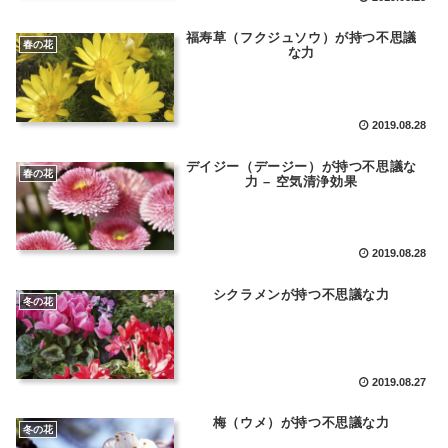
福寿草（フクジュソウ）が持つ不思議
春の花
な力
2019.08.28
デイジー（デージー）が持つ不思議な
春の花
力 – 空気清浄効果
2019.08.28
シクラメンが持つ不思議な力
冬の花
2019.08.27
梅（ウメ）が持つ不思議な力
冬の花